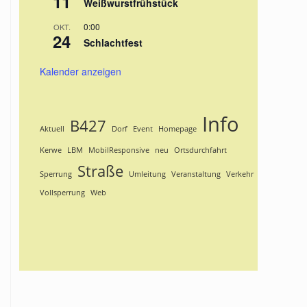
11
Weißwurstfrühstück
0:00
OKT.
24
Schlachtfest
Kalender anzeigen
Info
B427
Aktuell
Dorf
Event
Homepage
Kerwe
LBM
MobilResponsive
neu
Ortsdurchfahrt
Straße
Sperrung
Umleitung
Veranstaltung
Verkehr
Vollsperrung
Web