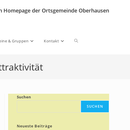
llen Homepage der Ortsgemeinde Oberhausen
Website-
eine & Gruppen
Kontakt
raktivität
Suche
umschalten
Suchen
SUCHEN
Neueste Beiträge