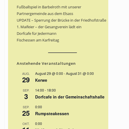
Fußballspiel in Barbelroth mit unserer
Partnergemeinde aus dem Elsass
UPDATE – Sperrung der Brücke in der Friedhofstraße
1. Maifeier – der Gesangverein lädt ein
Dorfcafe für Jedermann
Fischessen am Karfreitag
Anstehende Veranstaltungen
August 29 @ 0:00
-
August 31 @ 0:00
AUG.
29
Kerwe
14:00
-
18:00
SEP.
3
Dorfcafe in der Gemeinschaftshalle
0:00
SEP.
25
Rumpsteakessen
0:00
OKT.